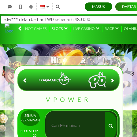
MASUK
DAFTAR
IDR
12,689,936,
HOT GAMES
SLOTS
LIVE CASINO
RACE
OLAH
VPOWER
SEMUA
PERMAINAN
SLOTS
TOP
20