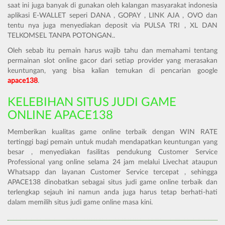
saat ini juga banyak di gunakan oleh kalangan masyarakat indonesia
aplikasi E-WALLET seperi DANA , GOPAY , LINK AJA , OVO dan
tentu nya juga menyediakan deposit via PULSA TRI , XL DAN
TELKOMSEL TANPA POTONGAN..
Oleh sebab itu pemain harus wajib tahu dan memahami tentang
permainan slot online gacor dari setiap provider yang merasakan
keuntungan, yang bisa kalian temukan di pencarian google
apace138
.
KELEBIHAN SITUS JUDI GAME
ONLINE APACE138
Memberikan kualitas game online terbaik dengan WIN RATE
tertinggi bagi pemain untuk mudah mendapatkan keuntungan yang
besar , menyediakan fasilitas pendukung Customer Service
Professional yang online selama 24 jam melalui Livechat ataupun
Whatsapp dan layanan Customer Service tercepat , sehingga
APACE138 dinobatkan sebagai situs judi game online terbaik dan
terlengkap sejauh ini namun anda juga harus tetap berhati-hati
dalam memilih situs judi game online masa kini.