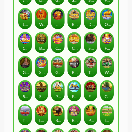
Jin Qian Wa
Dolphin Reef
Golden Rooster
Sweetbakery
StoneAge
Fortune Panda
Life of luxury II
Wealth
Lucky Fortune
Bonus Bears
Dragon's Riches
Ocean Party
Chjcken Djnner
Boy King
Cash Spark
Crown Of Fire
Silver
Fire of Villa Street
Glamourous World
Seasons
Golden Tour
Rally
T-REX
Water Margin
5 Fortune Dragon
Samurai
Peace&Long Life
Fire of glacier gold
Fafafa2
GoldenTree
Tally Ho
LongTengHuXiao2
Best Bet
Big Shot
Pay Dirt
Irish Luck