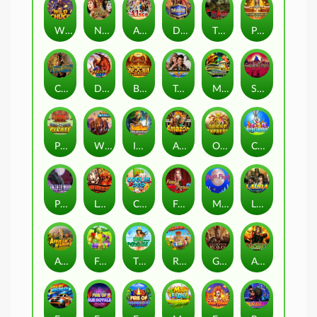
Wild Chuco
NvXia
Alice
Dragon
Three Kingdoms
Pyramid Adventure
Captain
Dragon City
Big Prosperity
Top Gun
Mystery Reels Power Reels
Sahara Gold
Pirate
Wild Buffalo
Indihn Dkehming
Amazon
Orient
Caster Surprise
Panther Moon
Long Teng Hu Xiao
Cookie Pop
Fame
Magic Pearl
Laura
African Wildlife
Fruit
Thai
Reel King Mega
Glorious Rome
Archer