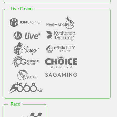
Live Casino
Race