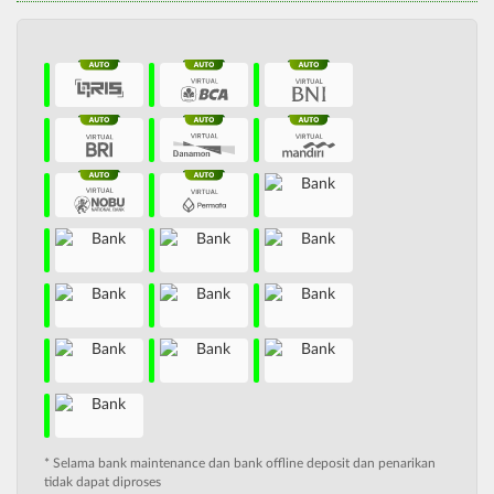
* Selama bank maintenance dan bank offline deposit dan penarikan
tidak dapat diproses