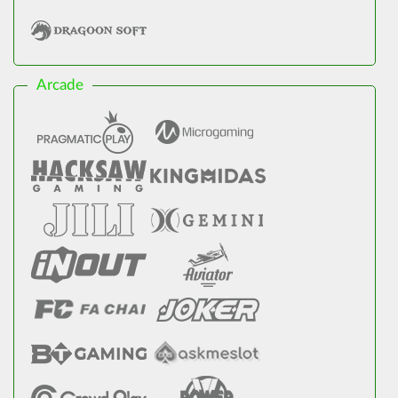
Arcade