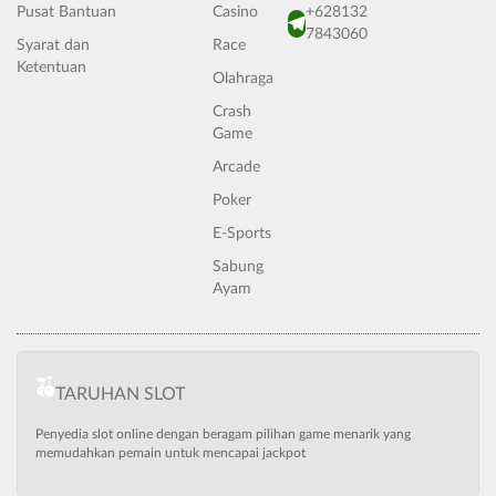
Pusat Bantuan
Casino
+628132
7843060
Syarat dan
Race
Ketentuan
Olahraga
Crash
Game
Arcade
Poker
E-Sports
Sabung
Ayam
TARUHAN SLOT
Penyedia slot online dengan beragam pilihan game menarik yang
memudahkan pemain untuk mencapai jackpot