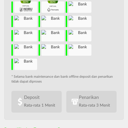
* Selama bank maintenance dan bank offline deposit dan penarikan
tidak dapat diproses
Deposit
Penarikan
Rata-rata 1 Menit
Rata-rata 3 Menit