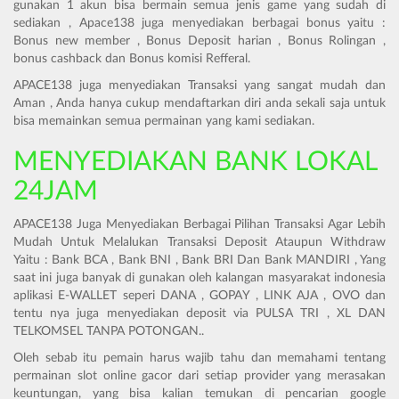
gunakan 1 akun bisa bermain semua jenis game yang sudah di
sediakan , Apace138 juga menyediakan berbagai bonus yaitu :
Bonus new member , Bonus Deposit harian , Bonus Rolingan ,
bonus cashback dan Bonus komisi Refferal.
APACE138 juga menyediakan Transaksi yang sangat mudah dan
Aman , Anda hanya cukup mendaftarkan diri anda sekali saja untuk
bisa memainkan semua permainan yang kami sediakan.
MENYEDIAKAN BANK LOKAL
24JAM
APACE138 Juga Menyediakan Berbagai Pilihan Transaksi Agar Lebih
Mudah Untuk Melalukan Transaksi Deposit Ataupun Withdraw
Yaitu : Bank BCA , Bank BNI , Bank BRI Dan Bank MANDIRI , Yang
saat ini juga banyak di gunakan oleh kalangan masyarakat indonesia
aplikasi E-WALLET seperi DANA , GOPAY , LINK AJA , OVO dan
tentu nya juga menyediakan deposit via PULSA TRI , XL DAN
TELKOMSEL TANPA POTONGAN..
Oleh sebab itu pemain harus wajib tahu dan memahami tentang
permainan slot online gacor dari setiap provider yang merasakan
keuntungan, yang bisa kalian temukan di pencarian google