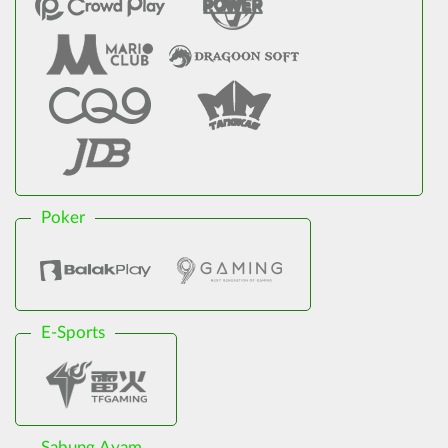
Poker
E-Sports
Sabung Ayam