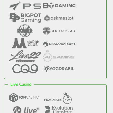
Live Casino