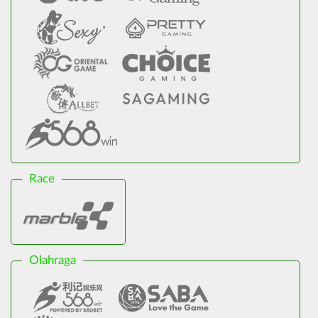
Race
Olahraga