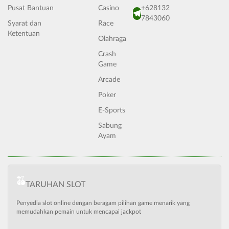
Pusat Bantuan
Casino
+628132
7843060
Syarat dan
Race
Ketentuan
Olahraga
Crash
Game
Arcade
Poker
E-Sports
Sabung
Ayam
TARUHAN SLOT
Penyedia slot online dengan beragam pilihan game menarik yang
memudahkan pemain untuk mencapai jackpot