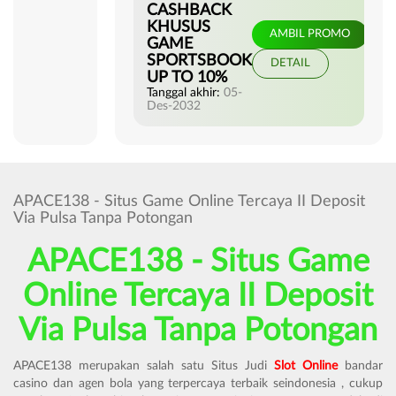
CASHBACK
KHUSUS
AMBIL PROMO
GAME
SPORTSBOOK
DETAIL
UP TO 10%
Tanggal akhir:
05-
Des-2032
APACE138 - Situs Game Online Tercaya II Deposit
Via Pulsa Tanpa Potongan
APACE138 - Situs Game
Online Tercaya II Deposit
Via Pulsa Tanpa Potongan
APACE138 merupakan salah satu Situs Judi
Slot Online
bandar
casino dan agen bola yang terpercaya terbaik seindonesia , cukup