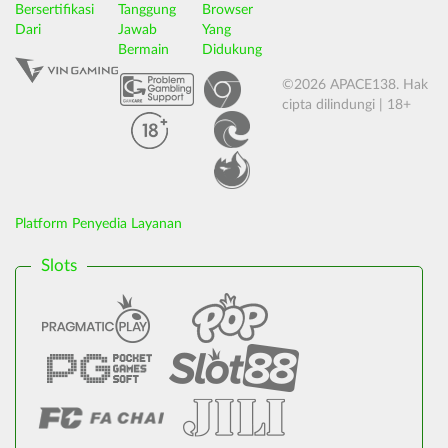
Bersertifikasi
Tanggung
Browser
Dari
Jawab
Yang
Bermain
Didukung
©2026 APACE138. Hak
cipta dilindungi | 18+
Platform Penyedia Layanan
Slots