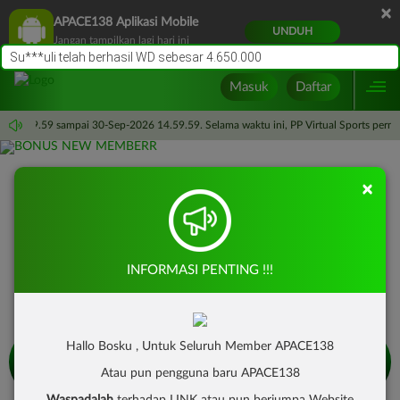
×
APACE138 Aplikasi Mobile
UNDUH
Jangan tampilkan lagi hari ini
Su***uli telah berhasil WD sebesar 4.650.000
Masuk
Daftar
ari 14.59.59 sampai 30-Sep-2026 14.59.59. Selama waktu ini, PP Virtual Sports per
×
INFORMASI PENTING !!!
JACKPOT
PLAY
Hallo Bosku , Untuk Seluruh Member APACE138
IDR
12,745,019,092
Atau pun pengguna baru APACE138
Waspadalah
terhadap LINK atau pun berjumpa Website