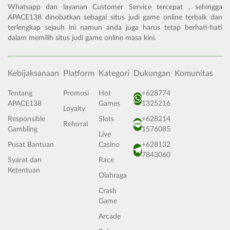
Whatsapp dan layanan Customer Service tercepat , sehingga
APACE138 dinobatkan sebagai situs judi game online terbaik dan
terlengkap sejauh ini namun anda juga harus tetap berhati-hati
dalam memilih situs judi game online masa kini.
Kebijaksanaan
Platform
Kategori
Dukungan
Komunitas
Tentang
Promosi
Hot
+628774
APACE138
Games
1325216
Loyalty
Responsible
Slots
+628214
Referral
Gambling
1576085
Live
Pusat Bantuan
Casino
+628132
7843060
Syarat dan
Race
Ketentuan
Olahraga
Crash
Game
Arcade