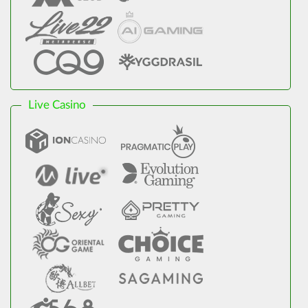
Live Casino