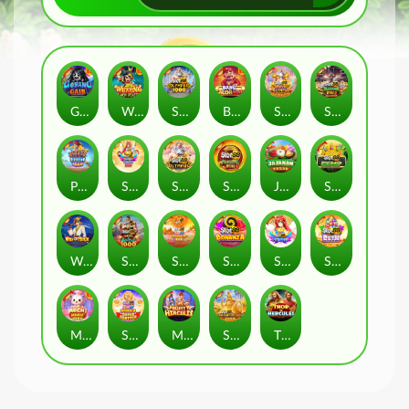
Goyang Gaib
Wukong - Black Scatter
Slot88 Olympus 1000
Bang Gacor 1000
Slot88 Gates of Olympus Super Scatter
Slot88 Mahjong Wins 3 Black Scatter
Pirate Quest 1000
Starlight Princess 1000
Slot88 Olympus
Slot88 Mahjong Wins 2
JaJanan Pasar
Slot88 Gems
Way of Ninja
Slot88 Gates of Gatot Kaca 1000
Slot88 Sweet Bonanza 1000
Slot88 Bonanza
Slot88 Princess
Slot88 Rush
Mochi Mania 1000
Slot88 Sweet Bonanza Super Scatter
Mighty Hercules
Slot88 Wisdom of Athena 1000
Thor vs Hercules