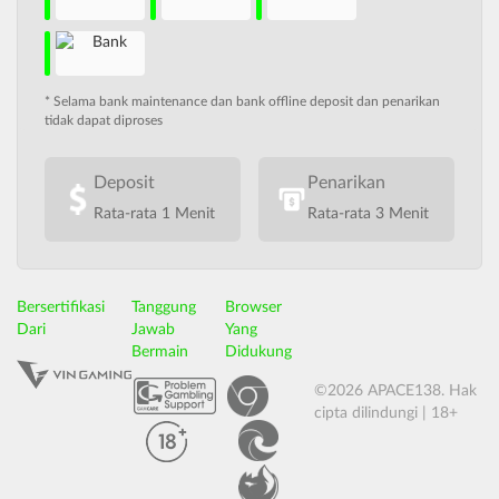
* Selama bank maintenance dan bank offline deposit dan penarikan
tidak dapat diproses
Deposit
Penarikan
Rata-rata 1 Menit
Rata-rata 3 Menit
Bersertifikasi
Tanggung
Browser
Dari
Jawab
Yang
Bermain
Didukung
©2026 APACE138. Hak
cipta dilindungi | 18+