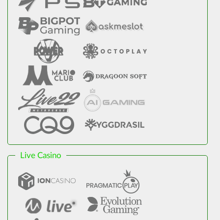
Live Casino