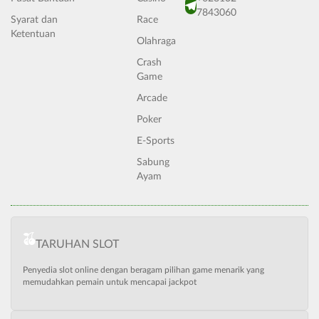
7843060
Syarat dan
Race
Ketentuan
Olahraga
Crash
Game
Arcade
Poker
E-Sports
Sabung
Ayam
TARUHAN SLOT
Penyedia slot online dengan beragam pilihan game menarik yang
memudahkan pemain untuk mencapai jackpot