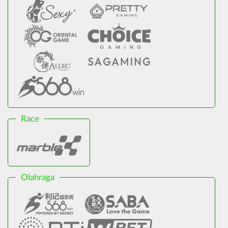
Race
Olahraga