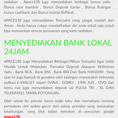
sediakan , Apace138 juga menyediakan berbagai bonus yaitu :
Bonus new member , Bonus Deposit harian , Bonus Rolingan ,
bonus cashback dan Bonus komisi Refferal.
APACE138 juga menyediakan Transaksi yang sangat mudah dan
Aman , Anda hanya cukup mendaftarkan diri anda sekali saja untuk
bisa memainkan semua permainan yang kami sediakan.
MENYEDIAKAN BANK LOKAL
24JAM
APACE138 Juga Menyediakan Berbagai Pilihan Transaksi Agar Lebih
Mudah Untuk Melalukan Transaksi Deposit Ataupun Withdraw
Yaitu : Bank BCA , Bank BNI , Bank BRI Dan Bank MANDIRI , Yang
saat ini juga banyak di gunakan oleh kalangan masyarakat indonesia
aplikasi E-WALLET seperi DANA , GOPAY , LINK AJA , OVO dan
tentu nya juga menyediakan deposit via PULSA TRI , XL DAN
TELKOMSEL TANPA POTONGAN..
Oleh sebab itu pemain harus wajib tahu dan memahami tentang
permainan slot online gacor dari setiap provider yang merasakan
keuntungan, yang bisa kalian temukan di pencarian google
apace138
.