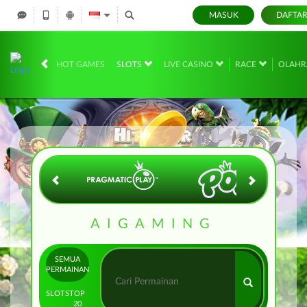
MASUK
DAFTA
IDR
12,675,080,
HOT GAMES
SLOTS
LIVE CASINO
RACE
OLAH
AIGAMING
SEMUA
PERMAINAN
SLOTS
TOP
20