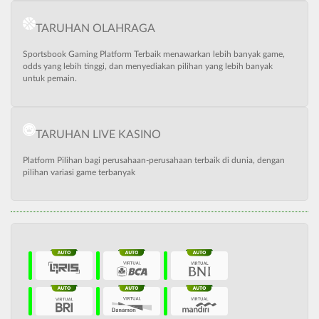
TARUHAN OLAHRAGA
Sportsbook Gaming Platform Terbaik menawarkan lebih banyak game,
odds yang lebih tinggi, dan menyediakan pilihan yang lebih banyak
untuk pemain.
TARUHAN LIVE KASINO
Platform Pilihan bagi perusahaan-perusahaan terbaik di dunia, dengan
pilihan variasi game terbanyak