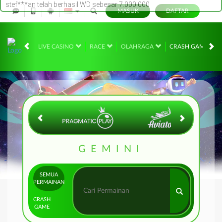
MASUK
DAFTAR
SLOTS
LIVE CASINO
RACE
OLAHRAGA
CRASH GAME
GEMINI
SEMUA
PERMAINAN
CRASH
GAME