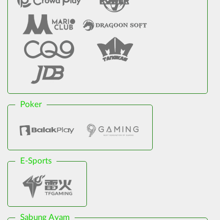
Poker
E-Sports
Sabung Ayam