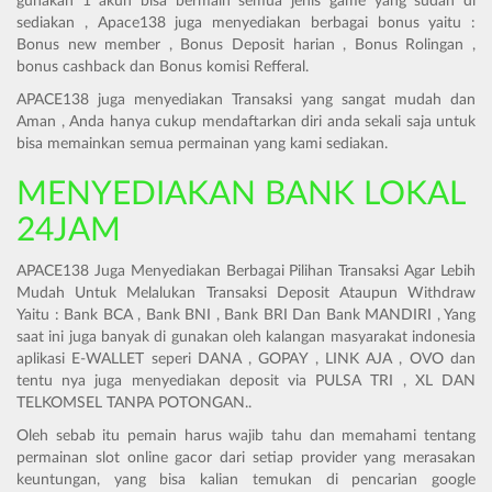
gunakan 1 akun bisa bermain semua jenis game yang sudah di
sediakan , Apace138 juga menyediakan berbagai bonus yaitu :
Bonus new member , Bonus Deposit harian , Bonus Rolingan ,
bonus cashback dan Bonus komisi Refferal.
APACE138 juga menyediakan Transaksi yang sangat mudah dan
Aman , Anda hanya cukup mendaftarkan diri anda sekali saja untuk
bisa memainkan semua permainan yang kami sediakan.
MENYEDIAKAN BANK LOKAL
24JAM
APACE138 Juga Menyediakan Berbagai Pilihan Transaksi Agar Lebih
Mudah Untuk Melalukan Transaksi Deposit Ataupun Withdraw
Yaitu : Bank BCA , Bank BNI , Bank BRI Dan Bank MANDIRI , Yang
saat ini juga banyak di gunakan oleh kalangan masyarakat indonesia
aplikasi E-WALLET seperi DANA , GOPAY , LINK AJA , OVO dan
tentu nya juga menyediakan deposit via PULSA TRI , XL DAN
TELKOMSEL TANPA POTONGAN..
Oleh sebab itu pemain harus wajib tahu dan memahami tentang
permainan slot online gacor dari setiap provider yang merasakan
keuntungan, yang bisa kalian temukan di pencarian google