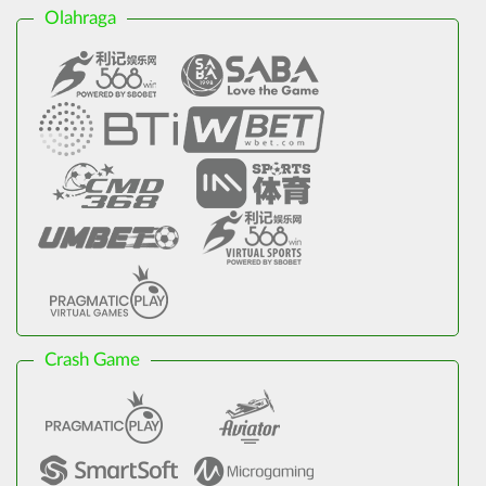
Olahraga
Crash Game