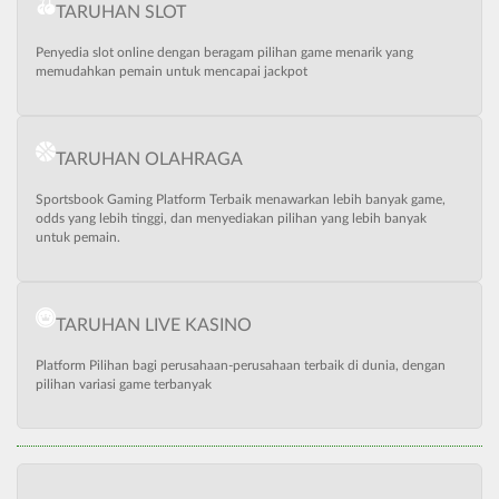
TARUHAN SLOT
Penyedia slot online dengan beragam pilihan game menarik yang
memudahkan pemain untuk mencapai jackpot
TARUHAN OLAHRAGA
Sportsbook Gaming Platform Terbaik menawarkan lebih banyak game,
odds yang lebih tinggi, dan menyediakan pilihan yang lebih banyak
untuk pemain.
TARUHAN LIVE KASINO
Platform Pilihan bagi perusahaan-perusahaan terbaik di dunia, dengan
pilihan variasi game terbanyak