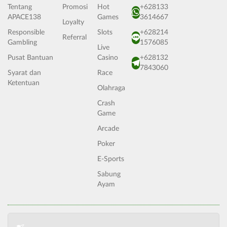
Tentang
Promosi
Hot
+628133
APACE138
Games
3614667
Loyalty
Responsible
Slots
+628214
Referral
Gambling
1576085
Live
Pusat Bantuan
Casino
+628132
7843060
Syarat dan
Race
Ketentuan
Olahraga
Crash
Game
Arcade
Poker
E-Sports
Sabung
Ayam