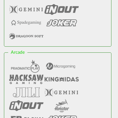
Arcade