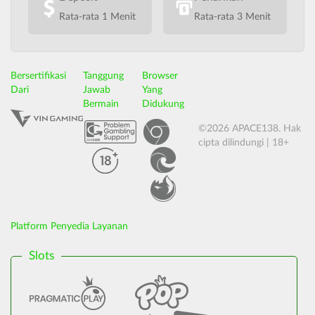
Rata-rata 1 Menit
Rata-rata 3 Menit
Bersertifikasi
Tanggung
Browser
Dari
Jawab
Yang
Bermain
Didukung
©2026 APACE138. Hak
cipta dilindungi | 18+
Platform Penyedia Layanan
Slots