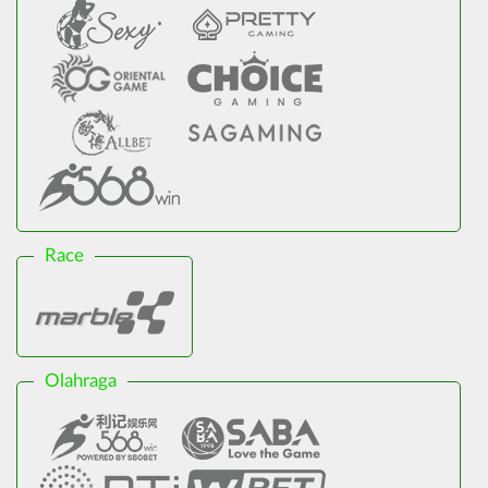
Race
Olahraga