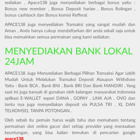
sediakan , Apace138 juga menyediakan berbagai bonus yaitu :
Bonus new member , Bonus Deposit harian , Bonus Rolingan ,
bonus cashback dan Bonus komisi Refferal.
APACE138 juga menyediakan Transaksi yang sangat mudah dan
Aman , Anda hanya cukup mendaftarkan diri anda sekali saja untuk
bisa memainkan semua permainan yang kami sediakan.
MENYEDIAKAN BANK LOKAL
24JAM
APACE138 Juga Menyediakan Berbagai Pilihan Transaksi Agar Lebih
Mudah Untuk Melalukan Transaksi Deposit Ataupun Withdraw
Yaitu : Bank BCA , Bank BNI , Bank BRI Dan Bank MANDIRI , Yang
saat ini juga banyak di gunakan oleh kalangan masyarakat indonesia
aplikasi E-WALLET seperi DANA , GOPAY , LINK AJA , OVO dan
tentu nya juga menyediakan deposit via PULSA TRI , XL DAN
TELKOMSEL TANPA POTONGAN..
Oleh sebab itu pemain harus wajib tahu dan memahami tentang
permainan slot online gacor dari setiap provider yang merasakan
keuntungan, yang bisa kalian temukan di pencarian google
apace138
.