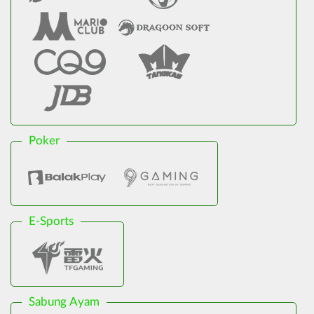
Poker
E-Sports
Sabung Ayam