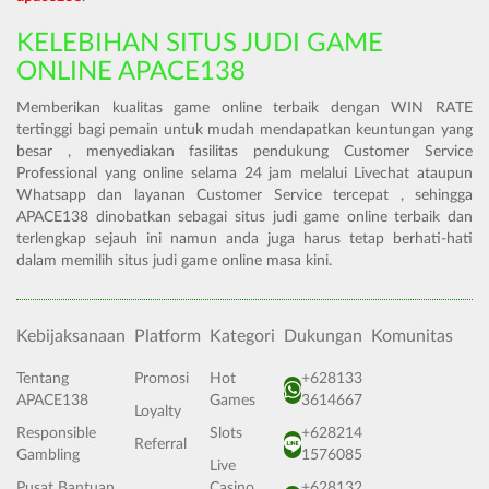
KELEBIHAN SITUS JUDI GAME
ONLINE APACE138
Memberikan kualitas game online terbaik dengan WIN RATE
tertinggi bagi pemain untuk mudah mendapatkan keuntungan yang
besar , menyediakan fasilitas pendukung Customer Service
Professional yang online selama 24 jam melalui Livechat ataupun
Whatsapp dan layanan Customer Service tercepat , sehingga
APACE138 dinobatkan sebagai situs judi game online terbaik dan
terlengkap sejauh ini namun anda juga harus tetap berhati-hati
dalam memilih situs judi game online masa kini.
Kebijaksanaan
Platform
Kategori
Dukungan
Komunitas
Tentang
Promosi
Hot
+628133
APACE138
Games
3614667
Loyalty
Responsible
Slots
+628214
Referral
Gambling
1576085
Live
Pusat Bantuan
Casino
+628132